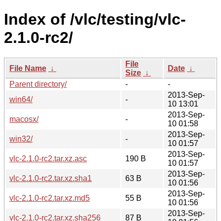
Index of /vlc/testing/vlc-
2.1.0-rc2/
File
File Name
↓
Date
↓
Size
↓
Parent directory/
-
-
2013-Sep-
win64/
-
10 13:01
2013-Sep-
macosx/
-
10 01:58
2013-Sep-
win32/
-
10 01:57
2013-Sep-
vlc-2.1.0-rc2.tar.xz.asc
190 B
10 01:57
2013-Sep-
vlc-2.1.0-rc2.tar.xz.sha1
63 B
10 01:56
2013-Sep-
vlc-2.1.0-rc2.tar.xz.md5
55 B
10 01:56
2013-Sep-
vlc-2.1.0-rc2.tar.xz.sha256
87 B